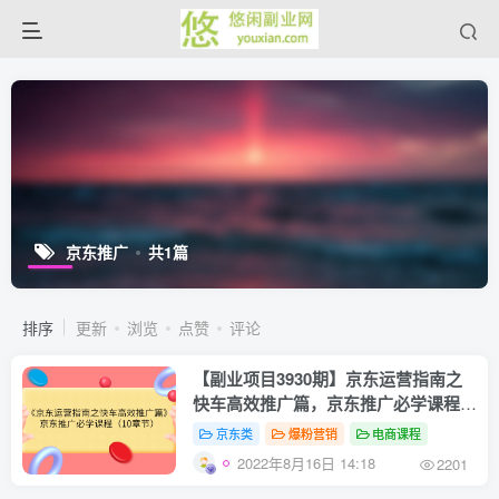
京东推广
共1篇
排序
更新
浏览
点赞
评论
【副业项目3930期】京东运营指南之
快车高效推广篇，京东推广必学课程
（10章节）
京东类
爆粉营销
电商课程
2022年8月16日 14:18
2201