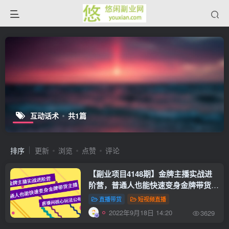
互动话术
共1篇
排序
更新
浏览
点赞
评论
【副业项目4148期】金牌主播实战进
阶营，普通人也能快速变身金牌带货主
播，直播间核心玩法公布
直播带货
短视频直播
2022年9月18日 14:20
3629