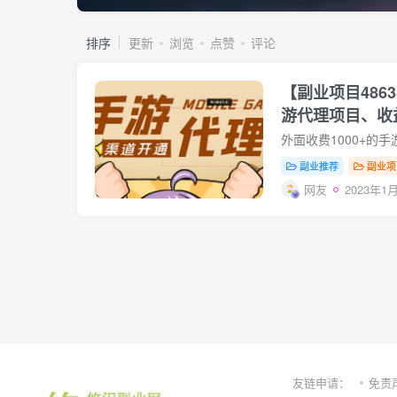
排序
更新
浏览
点赞
评论
【副业项目486
游代理项目、收
教程】
副业推荐
副业项
网友
2023年1月
友链申请：
免责