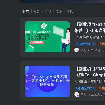
排序
更新
浏览
点赞
评论
【副业项目3512期
练营（tiktok
抖音及TikTok
电
网友
2022年6月
【副业项目3345
（TikTok S
跨境电商怎么做
抖音及TikTok
电
网友
2022年6月