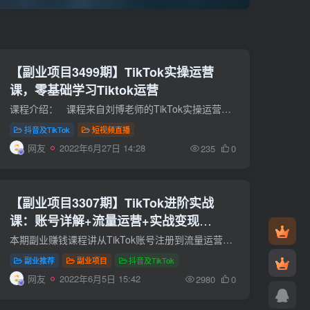
【副业项目3499期】TikTok实操运营
课，零基础学习Tiktok运营
课程介绍： 课程来自刘博老师的TikTok实操运营课。手把手账号实战，提供Tiktok账号网络环节一站式解决方案。专业指导，解决0播放问题。各种最新变现玩法模式，适合零基础Tiktok新人，跨...
抖音及TikTok
短视频直播
网友
2022年6月27日 14:28
235
0
【副业项目3307期】TikTok进阶实战
课：账号详解+流量运营+实战变现
(tiktok怎么运营)
本期副业赚钱课程讲从TikTok账号注册到流量运营再到实战变现，只要学完这一套课程，你就可以彻底掌握TikTok赚钱的流量密码。 您将收获： 精准定位：通过要素分析和四个步骤来垂直定位 原理解析...
副业推荐
副业项目
抖音及TikTok
网友
2022年6月5日 15:42
2980
0