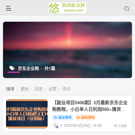
京东企业购
共1篇
排序
更新
浏览
点赞
评论
【副业项目5406期】3月最新京东企业
购教程，小白单人日利润500+撸货项
目（仅揭秘）
副业推荐
副业项目
2023年3月28日 19:48
1356