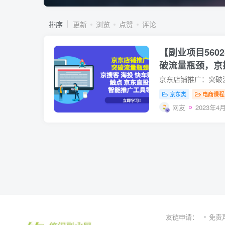
排序
更新
浏览
点赞
评论
【副业项目560
破流量瓶颈，京
东直投智能推广
京东类
电商课程
网友
2023年4月
友链申请：
免责