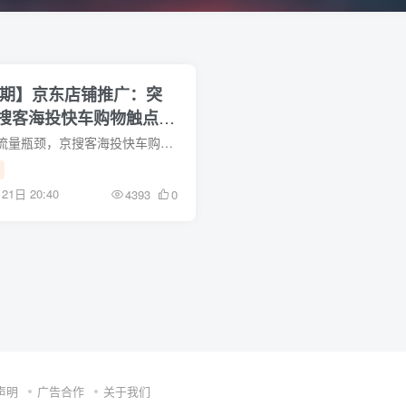
2期】京东店铺推广：突
搜客海投快车购物触点京
工具
京东店铺推广：突破流量瓶颈，京搜客海投快车购物触点京东直投智能推广工具。 注册登陆后，可下载该项目的详细实操教程！ 课程目录： 智能推广工具的妙用.mp4 如何准确定位自身的精准人群.mp4 ...
21日 20:40
4393
0
声明
广告合作
关于我们