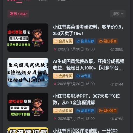
发布
排序
17047
小红书卖英语考研资料，客单价9.9，
250天卖了16w!
会员专属
副业推荐
副业项目
2026年7月30日 12:00
3855
AI生成国风武侠故事，狂撸分成视频
收益，轻松日入1000+【可多平台分
发】！
会员专属
AI专区
2026年7月20日 16:00
2144
小红书卖职场PPT，367天卖了6位
数，从0-1全流程讲解
会员专属
副业推荐
副业项目
2026年7月17日 18:00
4753
小红书评论区评论截图，一分钟2