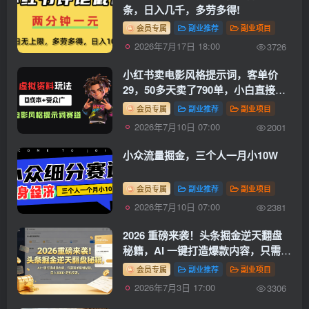
条，日入几千，多劳多得!
会员专属
副业推荐
副业项目
2026年7月17日 18:00
3726
小红书卖电影风格提示词，客单价
29，50多天卖了790单，小白直接抄
作业！
会员专属
副业推荐
副业项目
2026年7月10日 07:00
2001
小众流量掘金，三个人一月小10W
会员专属
副业推荐
副业项目
2026年7月10日 07:00
2381
2026 重磅来袭！头条掘金逆天翻盘
秘籍，AI 一键打造爆款内容，只需简
单复制粘贴，日入 1000 + 轻松实
会员专属
副业推荐
副业项目
现！
2026年7月3日 17:00
3306