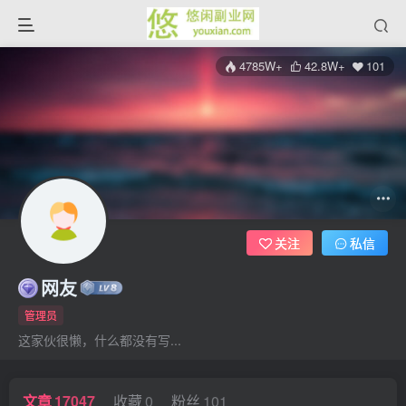
4785W+
42.8W+
101
关注
私信
网友
管理员
这家伙很懒，什么都没有写...
文章
17047
收藏
0
粉丝
101