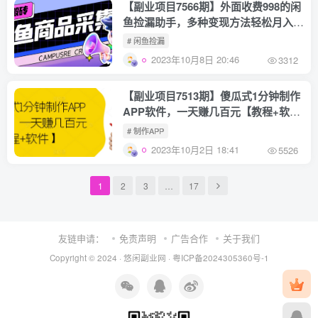
【副业项目7566期】外面收费998的闲
鱼捡漏助手，多种变现方法轻松月入
6000+【采集脚本+玩法教程】
# 闲鱼捡漏
2023年10月8日 20:46
3312
【副业项目7513期】傻瓜式1分钟制作
APP软件，一天赚几百元【教程+软
件】【揭秘】
# 制作APP
2023年10月2日 18:41
5526
1
2
3
…
17
友链申请：
免责声明
广告合作
关于我们
Copyright © 2024 ·
悠闲副业网
·
粤ICP备2024305360号-1