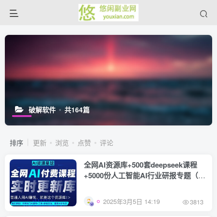
破解软件
共164篇
排序
更新
浏览
点赞
评论
全网AI资源库+500套deepseek课程
+5000份人工智能AI行业研报专题（单
独收费）持续更新中
2025年3月5日 14:19
3813