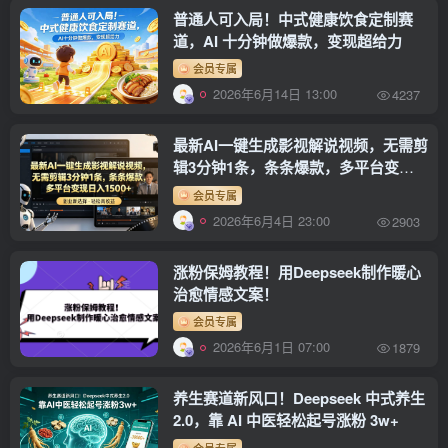
普通人可入局！中式健康饮食定制赛
道，AI 十分钟做爆款，变现超给力
会员专属
2026年6月14日 13:00
4237
最新AI一键生成影视解说视频，无需剪
辑3分钟1条，条条爆款，多平台变现
日入1500+
会员专属
2026年6月4日 23:00
2903
涨粉保姆教程！用Deepseek制作暖心
治愈情感文案！
会员专属
2026年6月1日 07:00
1879
养生赛道新风口！Deepseek 中式养生
2.0，靠 AI 中医轻松起号涨粉 3w+
会员专属