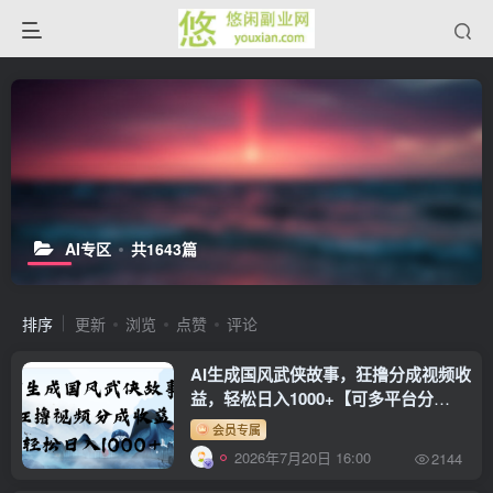
AI专区
共1643篇
排序
更新
浏览
点赞
评论
AI生成国风武侠故事，狂撸分成视频收
益，轻松日入1000+【可多平台分
发】！
会员专属
2026年7月20日 16:00
2144