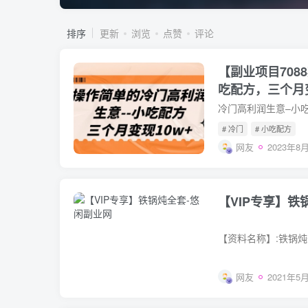
排序
更新
浏览
点赞
评论
【副业项目708
吃配方，三个月变
料）
# 冷门
# 小吃配方
网友
2023年8月
【VIP专享】铁
网友
2021年5月