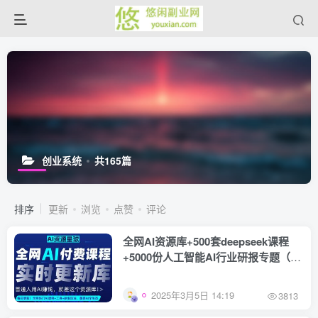
创业系统
共165篇
排序
更新
浏览
点赞
评论
全网AI资源库+500套deepseek课程
+5000份人工智能AI行业研报专题（单
独收费）持续更新中
2025年3月5日 14:19
3813