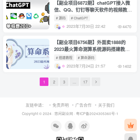
【副业项目6872期】chatGPT接入微
信、QQ、钉钉等聊天软件的视频教程
和源码，单次收费200+
# 源码
# ChatGPT
2023年7月30日 22:42
4470
【副业项目6756期】外面卖1888的
2023最火算命测算系统源码搭建教程
【源码+教程】
# 搭建教程
# 算命源码
2023年7月24日 21:57
1402
1
2
3
…
17
友链申请：
免责声明
广告合作
关于我们
Copyright © 2024 ·
悠闲副业网
·
粤ICP备2024305360号-1