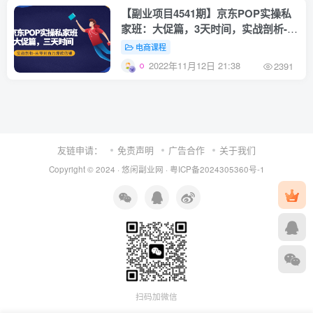
【副业项目4541期】京东POP实操私
家班：大促篇，3天时间，实战剖析-从
零到百万爆款店铺
电商课程
2022年11月12日 21:38
2391
友链申请：
免责声明
广告合作
关于我们
Copyright © 2024 ·
悠闲副业网
·
粤ICP备2024305360号-1
扫码加微信