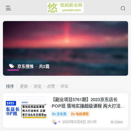
京东搜推
共2篇
排序
更新
浏览
点赞
评论
【副业项目5761期】2023京东店长
·POP班 落地实操超级课程 两大打法体
系 正规军&非正规军
京东类
电商课程
2023年5月8日 20:05
2364