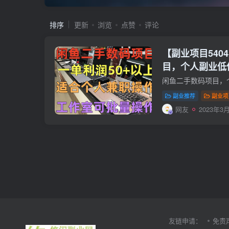
排序
更新
浏览
点赞
评论
【副业项目540
目，个人副业低
作室批量放大操
副业推荐
副业项
网友
2023年3月
友链申请：
免责