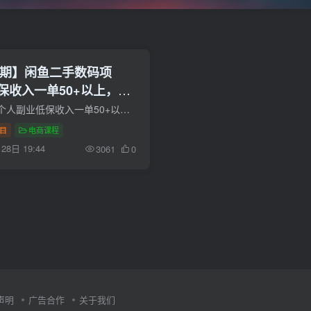
4期】闲鱼二手数码项
保收入一单50+以上，工
作
闲鱼二手数码项目，个人副业低保收入一单50+以上，工作室批量放大操作。 注册登陆后，可下载该项目的详细实操教程！ 适合个人作为兼职低保操作，一单利润至少50元以上。捡漏的话一单有三五百的...
目
电商课程
28日 19:44
3061
0
声明
广告合作
关于我们