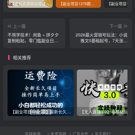
【虚拟资源网站搭建服务】加盟本站系统，做一个和本站一样的独立网站，躺赚的项目
【副业项目1376期】龟课最新闲鱼项目玩法实战教程_全新升级月收益几千到几万
上一篇
下一篇
不用学技术！闲鱼 + 拼夕夕
2026最火营销号玩法：小说
复制粘贴，零门槛副业日入
推文0基础起号，7天涨粉
过千
5000，收益轻松破千！
相关推荐
【副业项目4441期】最新长久稳定暴利项目，运费险全新玩法，日赚1000（包含详细教程，全程指导）
【无人直播3.0】零基础玩转男粉快手无人直播日产1000+，
友链申请：
免责声明
广告合作
关于我们