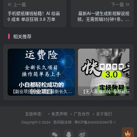
上一篇
下一篇
手机壁纸赚钱秘籍！AI 绘画
最新AI一键生成影视解说视
0 成本 单店狂销 3.8 万单
频，无需剪辑3分钟1条，条
条爆款，多平台变现日入
2000+
相关推荐
【副业项目4441期】最新长久稳定暴利项目，运费险全新玩法，日赚1000（包含详细教程，全程指导）
【无人直播3.0】零基础玩转男粉快手无人直播日产1000+，
友链申请：
免责声明
广告合作
关于我们
Copyright © 2024 ·
悠闲副业网
·
粤ICP备2024305360号-1