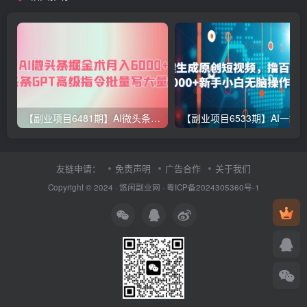
【副业项目6481期】AI微头条掘金术月入6000+ 微头条GPT高级指令批量写大量爆文
友链申请：
免责声明
广告合作
关于我们
Copyright © 2024 ·
悠闲副业网
·
粤ICP备2024305360号-1