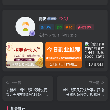
网友
关注
1.7W+
3
101
4785W+
这家伙很懒，什么都没有写...
【虚拟资源网站搭建服务】加盟本站系统，做一个和本站一样的独立网站，躺赚的项目
【副业项目1376期】龟课最新闲鱼项目玩法实战教程_全新升级月收益几千到几万
上一篇
下一篇
最新AI一键生成影视解说视
AI生成国风武侠故事，狂撸
频，无需剪辑3分钟1条，条
分成视频收益，轻松日入
条爆款，多平台变现日入
1000+【可多平台分发】！
1500+
相关推荐