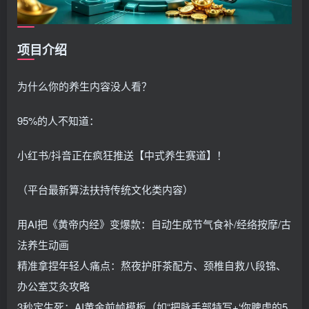
项目介绍
为什么你的养生内容没人看？
95%的人不知道：
小红书/抖音正在疯狂推送【中式养生赛道】！
（平台最新算法扶持传统文化类内容）
用AI把《黄帝内经》变爆款：自动生成节气食补/经络按摩/古
法养生动画
精准拿捏年轻人痛点：熬夜护肝茶配方、颈椎自救八段锦、
办公室艾灸攻略
3秒定生死：AI黄金前帧模板（如“把脉手部特写+‘你脾虚的5