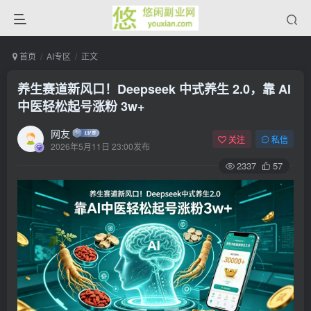
首页
AI专区
正文
养生赛道新风口！Deepseek 中式养生 2.0，靠 AI
中医轻松起号涨粉 3w+
网友
关注
私信
2026年5月11日 23:00发布
2337
57