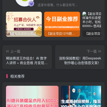
这家伙很懒，什么都没有写...
【虚拟资源网站搭建服务】加盟本站系统，做一个和本站一样的独立网站，躺赚的项目
【副业项目1376期】龟课最新闲鱼项目玩法实战教程_全新升级月收益几千到几万
上一篇
下一篇
稀缺赛道王炸组合！AI 数字
涨粉保姆教程！用Deepseek
人讲师 + 商业思维 月变现
制作暖心治愈情感文案！
10w+
相关推荐