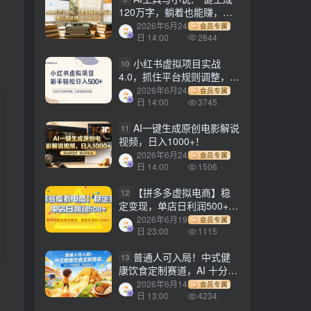
120万字，躺着也能赚，月
入2w+！
2026年6月24
会员专属
日 14:00
2844
小红书虚拟项目实战
10
4.0，抓住平台规则调整，单
店日入500+！
2026年6月24
会员专属
日 14:00
3745
AI一键生成原创电影解说
11
视频，日入1000+！
2026年6月24
会员专属
日 14:00
1506
【拼多多虚拟电商】稳
12
定变现，单店日利润500+，
软件挂机全自动发货，轻松
2026年6月19
会员专属
实现月入1w+！
日 23:00
1115
普通人可入局！中式健
13
康饮食定制赛道，AI 十分钟
做爆款，变现超给力
2026年6月14
会员专属
日 13:00
4234