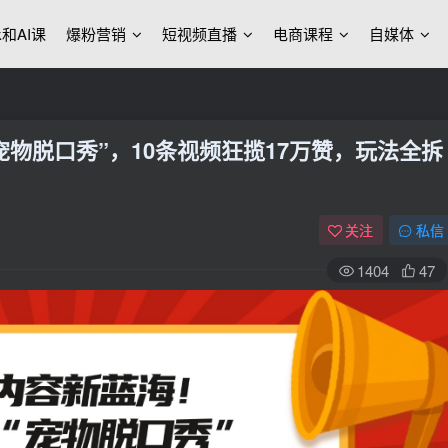
ek和AI课
爆粉营销
短视频直播
电商课程
自媒体
宠物脱口秀”，10条视频狂揽17万赞，玩法全拆
关注
私信
1404
47