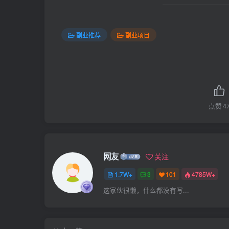
副业推荐
副业项目
点赞
4
网友
关注
1.7W+
3
101
4785W+
这家伙很懒，什么都没有写...