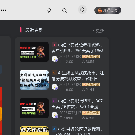
开通会员
最近更新
更多
小红书卖英语考研资料，
1
客单价9.9，250天卖了16w!
2026年7月30
会员专属
日 12:00
3855
AI生成国风武侠故事，狂
2
撸分成视频收益，轻松日入
1000+【可多平台分发】！
2026年7月20
会员专属
日 16:00
2144
小红书卖职场PPT，367
3
天卖了6位数，从0-1全流程
讲解
2026年7月17
会员专属
日 18:00
4753
小红书评论区评论截图，
4
一分钟2条，日入几千，多