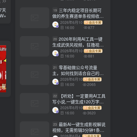
篇
7天
三年内稳定项目长期可
19
W+
做的养生赛道单条视频收入
2200
2026年6月10
会员专属
日 16:00
877
2026年利用AI工具一键
20
生成武侠风视频，狂撸视频
号分成计划收益，原创度
2026年6月10
会员专属
高，画面好看，轻松日入
日 16:00
881
500+
零基础做公众号流量
21
主，如何找到适合自己的赛
道
2026年6月10
会员专属
日 16:00
2065
电脑全自动挂机项目，日入1000+，无需任何费用，合作分成收益对半分
【副业项目3647期】最新羊场大亨全自动挂机项目，外面号称单号一天500+（含协议版挂机脚本）
【听劝】一定要用AI工具
22
写小说,一键生成120万字，
躺着也能赚，月入2w+
2026年6月10
会员专属
日 16:00
3620
最新AI一键生成影视解说
23
视频，无需剪辑3分钟1条，
条条爆款，多平台变现日入
2026年6月4
会员专属