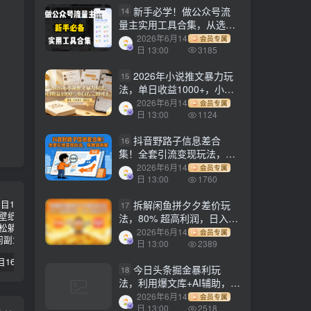
新手必学！做公众号流
14
量主实用工具合集，从选题
到变现，一篇搞定（新手必
2026年6月14
会员专属
备）
日 13:00
3185
2026年小说推文暴力玩
15
法，单日收益1000+，小白
看完即可上手
2026年6月14
会员专属
日 13:00
1124
抖音野路子信息差合
16
集！全套引流变现玩法，保
姆级拆解
2026年6月14
会员专属
日 13:00
1760
拆解闲鱼拼夕夕差价玩
17
法，80% 超高利润，日入轻
松过千
2026年6月14
会员专属
日 13:00
2389
【副业项目1658期】这样操作抖音壁纸号，每天半小时，轻松躺赚月入60000+
【副业项目4441期】最新长久稳定暴利项目，运费险全新玩法，日赚1000（包含详细教程，全程指导）
天津宝坻最有名的十八种小吃（宝坻当地有哪些小吃）
今日头条掘金暴利玩
18
法，利用爆文库+AI辅助，轻
松矩阵、当天起号，简单粗
2026年6月14
会员专属
暴，日入1000+
日 13:00
2518