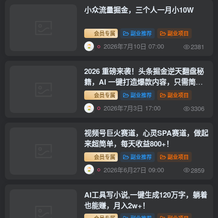
小众流量掘金，三个人一月小10W
会员专属
副业推荐
副业项目
2026年7月10日 07:00
2381
2026 重磅来袭！头条掘金逆天翻盘秘
籍，AI 一键打造爆款内容，只需简单
复制粘贴，日入 1000 + 轻松实现！
会员专属
副业推荐
副业项目
2026年7月3日 17:00
3306
视频号巨火赛道，心灵SPA赛道，做起
来超简单，每天收益800+！
会员专属
副业推荐
副业项目
2026年6月27日 09:00
2859
AI工具写小说,一键生成120万字，躺着
也能赚，月入2w+！