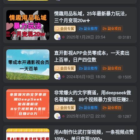
情趣用品私域，25年最新暴力玩法，
三个月变现20w➕
会员专属
副业推荐
副业项目
2025年1月28日 23:54
3181
直开影视APP会员零成本，一天卖出
上百单，日产四位数
会员专属
副业推荐
副业项目
2024年6月19日 18:09
1505
非常爆火的文学赛道，用deepseek做
名著解读， 89个视频暴力变现狂赚20
万
会员专属
副业推荐
副业项目
2025年5月27日 22:00
1287
用AI制作比武打架视频，一条视频点赞
10W+，单日变现1000+