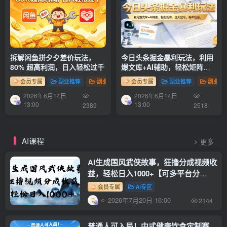
拆解闲鱼拼夕夕差价玩法，
今日头条掘金暴利玩法，利用
80% 超高利润，日入轻松过千
爆文库+AI辅助，轻松矩阵、
当天起号，简单粗暴，日入
会员专属
副业推荐
副业项目
会员专属
副业推荐
副业项
1000+
2026年6月14日
2026年6月14日
13:00
13:00
2389
2518
AI课程
更多
AI生成国风武侠故事，狂撸分成视频收
益，轻松日入1000+【可多平台分
发】！
会员专属
AI专区
2026年7月20日 16:00
2144
普通人可入局！中式健康饮食定制赛