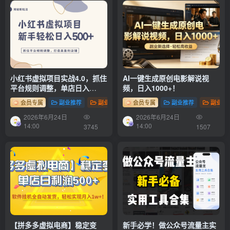
小红书虚拟项目实战4.0，抓住
AI一键生成原创电影解说视
平台规则调整，单店日入
频，日入1000+！
500+！
会员专属
副业推荐
副业项目
会员专属
副业推荐
副业项
2026年6月24日
2026年6月24日
14:00
14:00
3745
1507
【拼多多虚拟电商】稳定变
新手必学！做公众号流量主实