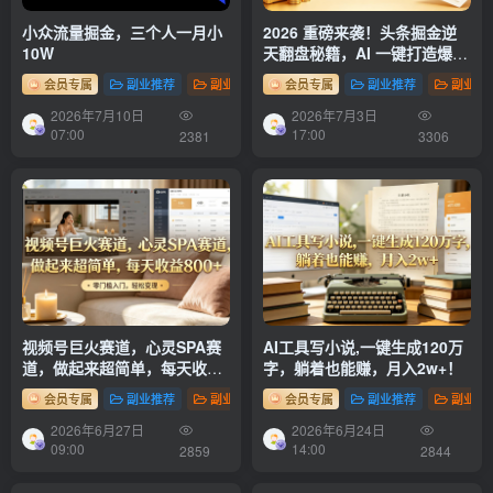
小众流量掘金，三个人一月小
2026 重磅来袭！头条掘金逆
10W
天翻盘秘籍，AI 一键打造爆款
内容，只需简单复制粘贴，日
会员专属
副业推荐
副业项目
会员专属
副业推荐
副业项
入 1000 + 轻松实现！
2026年7月10日
2026年7月3日
07:00
17:00
2381
3306
视频号巨火赛道，心灵SPA赛
AI工具写小说,一键生成120万
道，做起来超简单，每天收益
字，躺着也能赚，月入2w+！
800+！
会员专属
副业推荐
副业项目
会员专属
副业推荐
副业项
2026年6月27日
2026年6月24日
09:00
14:00
2859
2844