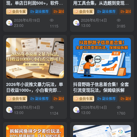
现，单店日利润500+，软件挂
用工具合集，从选题到变现，
机全自动发货，轻松实现月入
一篇搞定（新手必备）
会员专属
副业推荐
副业项目
会员专属
副业推荐
副业项
1w+！
2026年6月19日
2026年6月14日
23:00
13:00
1115
3185
2026年小说推文暴力玩法，单
抖音野路子信息差合集！全套
日收益1000+，小白看完即可
引流变现玩法，保姆级拆解
上手
会员专属
副业推荐
副业项目
会员专属
副业推荐
副业项
2026年6月14日
2026年6月14日
13:00
13:00
1124
1760