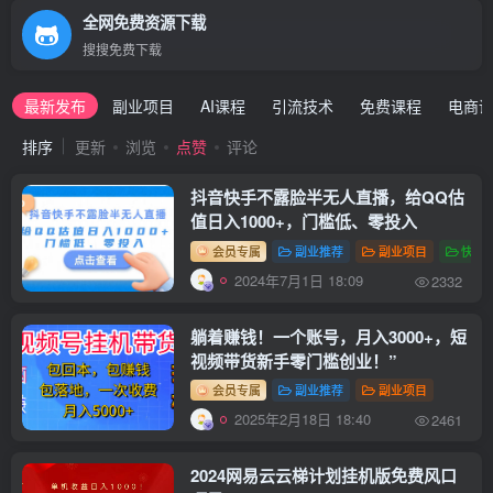
全网免费资源下载
搜搜免费下载
最新发布
副业项目
AI课程
引流技术
免费课程
电商
排序
更新
浏览
点赞
评论
抖音快手不露脸半无人直播，给QQ估
值日入1000+，门槛低、零投入
会员专属
副业推荐
副业项目
快手
2024年7月1日 18:09
2332
躺着赚钱！一个账号，月入3000+，短
视频带货新手零门槛创业！”
会员专属
副业推荐
副业项目
2025年2月18日 18:40
2461
2024网易云云梯计划挂机版免费风口