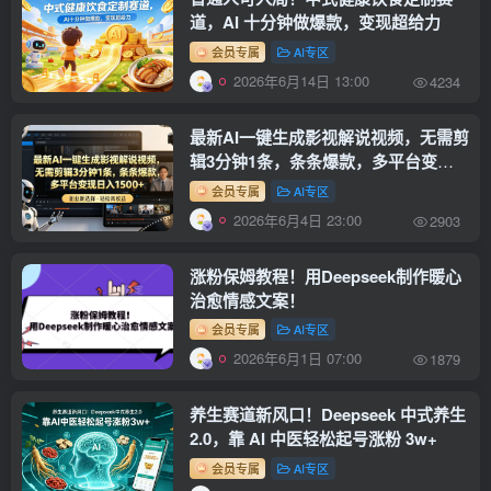
道，AI 十分钟做爆款，变现超给力
会员专属
AI专区
2026年6月14日 13:00
4234
最新AI一键生成影视解说视频，无需剪
辑3分钟1条，条条爆款，多平台变现
日入1500+
会员专属
AI专区
2026年6月4日 23:00
2903
涨粉保姆教程！用Deepseek制作暖心
治愈情感文案！
会员专属
AI专区
2026年6月1日 07:00
1879
养生赛道新风口！Deepseek 中式养生
2.0，靠 AI 中医轻松起号涨粉 3w+
会员专属
AI专区