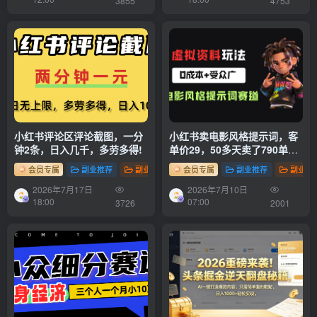
3855
4753
小红书评论区评论截图，一分
小红书卖电影风格提示词，客
钟2条，日入几千，多劳多得!
单价29，50多天卖了790单，
小白直接抄作业！
会员专属
副业推荐
副业项目
会员专属
副业推荐
副业项
2026年7月17日
2026年7月10日
18:00
07:00
3726
2001