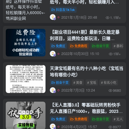
纸号，每天半小时，轻松躺赚月入
60000+
抖音及TikTok
2021年1月18日 20:48
1.1W+
【副业项目4441期】最新长久稳定暴
利项目，运费险全新玩法，日赚
1000（包含详细教程，全程指导）
免费区
免费教程
创业干货
# 暴利项
2022年10月30日 15:10
1W+
天津宝坻最有名的十八种小吃（宝坻当
地有哪些小吃）
创业干货
# 美食
# 宝坻
# 有名小吃
2022年7月3日 13:24
9680
【无人直播3.0】零基础玩转男粉快手
无人直播日产1000+，稳狠猛，2023男
粉落地项目实操教程
免费区
免费教程
创业干货
# 无人直
2023年4月23日 15:57
8977