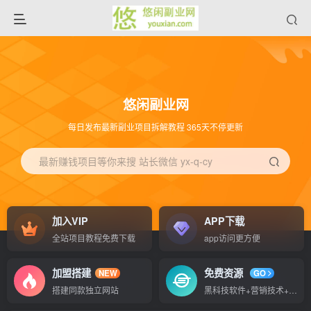
悠闲副业网
每日发布最新副业项目拆解教程 365天不停更新
最新赚钱项目等你来搜 站长微信 yx-q-cy
加入VIP
APP下载
全站项目教程免费下载
app访问更方便
加盟搭建
免费资源
NEW
GO
搭建同款独立网站
黑科技软件+营销技术+赚钱秘籍