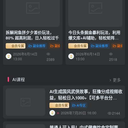
拆解闲鱼拼夕夕差价玩法，
今日头条掘金暴利玩法，利用
80% 超高利润，日入轻松过千
爆文库+AI辅助，轻松矩阵、
当天起号，简单粗暴，日入
会员专属
副业推荐
副业项目
会员专属
副业推荐
副业项
1000+
2026年6月14日
2026年6月14日
13:00
13:00
2389
2518
AI课程
更多
AI生成国风武侠故事，狂撸分成视频收
益，轻松日入1000+【可多平台分
发】！
会员专属
AI专区
2026年7月20日 16:00
2144
普通人可入局！中式健康饮食定制赛