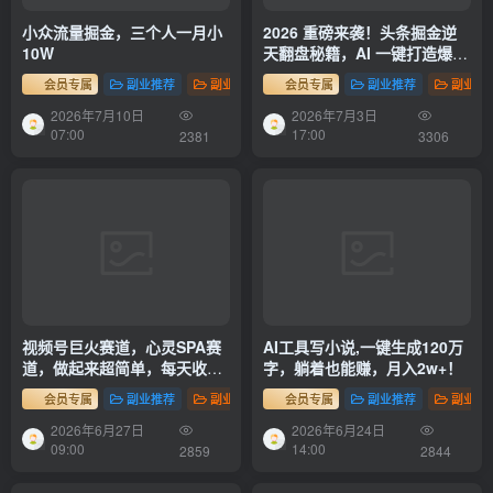
小众流量掘金，三个人一月小
2026 重磅来袭！头条掘金逆
10W
天翻盘秘籍，AI 一键打造爆款
内容，只需简单复制粘贴，日
会员专属
副业推荐
副业项目
会员专属
副业推荐
副业项
入 1000 + 轻松实现！
2026年7月10日
2026年7月3日
07:00
17:00
2381
3306
视频号巨火赛道，心灵SPA赛
AI工具写小说,一键生成120万
道，做起来超简单，每天收益
字，躺着也能赚，月入2w+！
800+！
会员专属
副业推荐
副业项目
会员专属
副业推荐
副业项
2026年6月27日
2026年6月24日
09:00
14:00
2859
2844