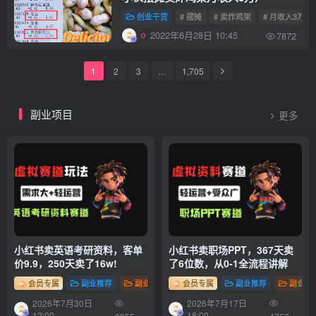
创业干货
# 摆摊
# 卖炸鸡架
# 月收入3万
2022年6月28日 10:45
7872
1
2
3
…
1,705
副业项目
更多
小红书卖英语考研资料，客单
小红书卖职场PPT，367天卖
价9.9，250天卖了16w!
了6位数，从0-1全流程讲解
会员专属
副业推荐
副业项目
会员专属
副业推荐
副业项
2026年7月30日
2026年7月17日
12:00
18:00