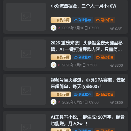
小众流量掘金，三个人一月小10W
会员专属
副业推荐
副业项目
2026年7月10日 07:00
2381
2026 重磅来袭！头条掘金逆天翻盘秘
籍，AI 一键打造爆款内容，只需简单
复制粘贴，日入 1000 + 轻松实现！
会员专属
副业推荐
副业项目
2026年7月3日 17:00
3306
视频号巨火赛道，心灵SPA赛道，做起
来超简单，每天收益800+！
会员专属
副业推荐
副业项目
2026年6月27日 09:00
2859
AI工具写小说,一键生成120万字，躺着
也能赚，月入2w+！