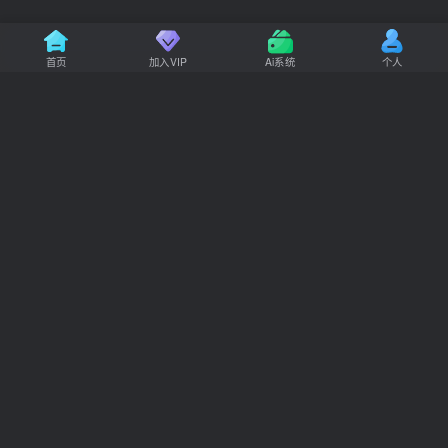
首页
加入VIP
个人
Ai系统
顶部
友链申请：
免责声明
广告合作
关于我们
Copyright © 2024 ·
悠闲副业网
·
粤ICP备2024305360号-1