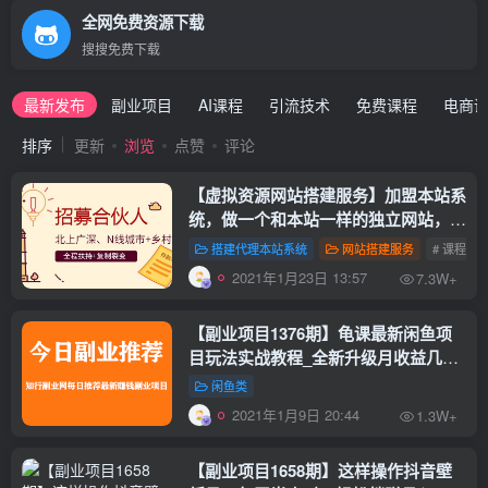
全网免费资源下载
搜搜免费下载
最新发布
副业项目
AI课程
引流技术
免费课程
电商
排序
更新
浏览
点赞
评论
【虚拟资源网站搭建服务】加盟本站系
统，做一个和本站一样的独立网站，躺
赚的项目
搭建代理本站系统
网站搭建服务
# 课程
2021年1月23日 13:57
7.3W+
【副业项目1376期】龟课最新闲鱼项
目玩法实战教程_全新升级月收益几千
到几万
闲鱼类
2021年1月9日 20:44
1.3W+
【副业项目1658期】这样操作抖音壁