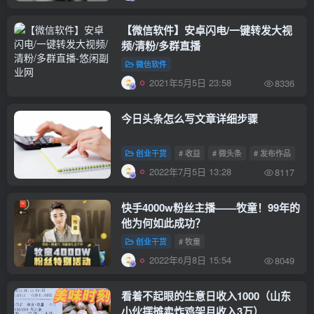
【微信软件】安卓闪电/一键转发大视
频/清粉/多群直播
微信软件
2021年5月5日 23:58
8336
今日头条怎么写文章详细步骤
创业干货
# 收益
# 微头条
# 发布作品
2022年7月5日 13:28
8117
快手4000w粉丝主播——牧童！99年的
他为何如此成功？
创业干货
# 牧童
2022年6月8日 15:54
8049
看着不起眼的生意日收入1000（山东
小伙摆摊卖炸鸡架月收入3万）