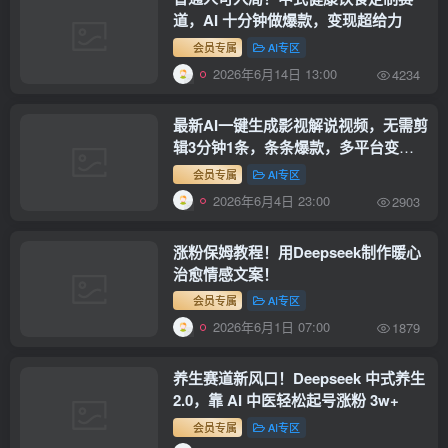
道，AI 十分钟做爆款，变现超给力
会员专属
AI专区
2026年6月14日 13:00
4234
最新AI一键生成影视解说视频，无需剪
辑3分钟1条，条条爆款，多平台变现
日入1500+
会员专属
AI专区
2026年6月4日 23:00
2903
涨粉保姆教程！用Deepseek制作暖心
治愈情感文案！
会员专属
AI专区
2026年6月1日 07:00
1879
养生赛道新风口！Deepseek 中式养生
2.0，靠 AI 中医轻松起号涨粉 3w+
会员专属
AI专区