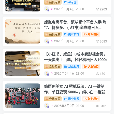
日入1500+
会员专属
AI专区
2026年6月4日 23:00
2903
虚拟电商平台，该从哪个平台入手(淘
宝、拼多多、小红书)全攻略日入
1000！
会员专属
副业推荐
副业项目
2026年6月4日 23:00
3683
【小红书、咸鱼】0成本卖影视会员，
一天卖出上百单，轻轻松松日入1000+
会员专属
副业推荐
副业项目
2026年6月4日 23:00
1801
纯原创美女 AI 壁纸玩法，AI 一键制
作，单日变现 5000+，纯小白一看就
会！
会员专属
副业推荐
副业项目
2026年6月2日 23:00
3101