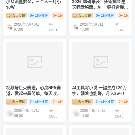
小众流量掘金，三个人一月小
2026 重磅来袭！头条掘金逆
10W
天翻盘秘籍，AI 一键打造爆款
内容，只需简单复制粘贴，日
会员专属
副业推荐
副业项目
会员专属
副业推荐
副业项
入 1000 + 轻松实现！
2026年7月10日
2026年7月3日
07:00
17:00
2381
3306
视频号巨火赛道，心灵SPA赛
AI工具写小说,一键生成120万
道，做起来超简单，每天收益
字，躺着也能赚，月入2w+！
800+！
会员专属
副业推荐
副业项目
会员专属
副业推荐
副业项
2026年6月27日
2026年6月24日
09:00
14:00
2860
2845