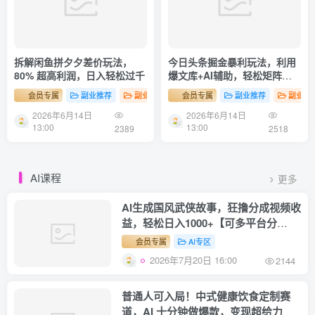
拆解闲鱼拼夕夕差价玩法，
今日头条掘金暴利玩法，利用
80% 超高利润，日入轻松过千
爆文库+AI辅助，轻松矩阵、
当天起号，简单粗暴，日入
会员专属
副业推荐
副业项目
会员专属
副业推荐
副业项
1000+
2026年6月14日
2026年6月14日
13:00
13:00
2389
2518
AI课程
更多
AI生成国风武侠故事，狂撸分成视频收
益，轻松日入1000+【可多平台分
发】！
会员专属
AI专区
2026年7月20日 16:00
2144
普通人可入局！中式健康饮食定制赛
道，AI 十分钟做爆款，变现超给力