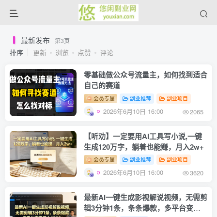
最新发布
第3页
排序
更新
浏览
点赞
评论
零基础做公众号流量主，如何找到适合
自己的赛道
会员专属
副业推荐
副业项目
2026年6月10日 16:00
2065
【听劝】一定要用AI工具写小说,一键
生成120万字，躺着也能赚，月入2w+
会员专属
副业推荐
副业项目
2026年6月10日 16:00
3620
最新AI一键生成影视解说视频，无需剪
辑3分钟1条，条条爆款，多平台变现