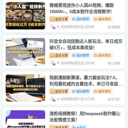
微缩景观迷你小人国AI视频，爆款
1000W+，0成本制作全流程教学!
会员专属
副业推荐
副业项目
2026年6月2日 23:00
2569
抖音全自动团购达人新玩法，单日成交
破5万+，低成本高收益！
会员专属
副业推荐
副业项目
2026年6月2日 23:00
1309
短剧漫剧新赛道，暴力掘金玩法7.0，
利用最权威的去重技术，单日可收益最
高1w+
会员专属
副业推荐
副业项目
2026年6月1日 07:00
2747
涨粉保姆教程！用Deepseek制作暖心
治愈情感文案！
会员专属
AI专区