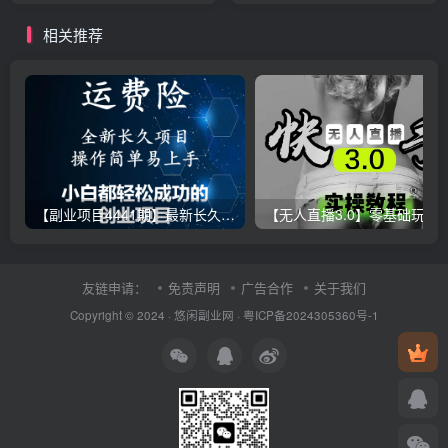
相关推荐
【副业项目4441期】最新长久稳定暴利项目，运费险全新玩法，日赚1000（包含详细教程，全程指导）
【无人直播3.0】零基础玩转男粉快手无人直播日产1000+，
友链申请：
免责声明
广告合作
关于我们
Copyright © 2024 ·
悠闲副业网
·
粤ICP备2024305360号-1