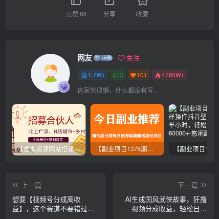
点赞
68
分享
收藏
网友
关注
1.7W+
3
101
4785W+
这家伙很懒，什么都没有写...
【虚拟资源网站搭建服务】加盟本站系统，做一个和本站一样的独立网站，躺赚的项目
【副业项目1376期】龟课最新闲鱼项目玩法实战教程_全新升级月收益几千到几万
上一篇
下一篇
想要【视频号分成高收
AI生成国风武侠故事，狂撸
益】，这个赛道不要错过，
视频分成收益，轻松日入
这个月我的分成收益又3W+
1000+！【可多平台分发】