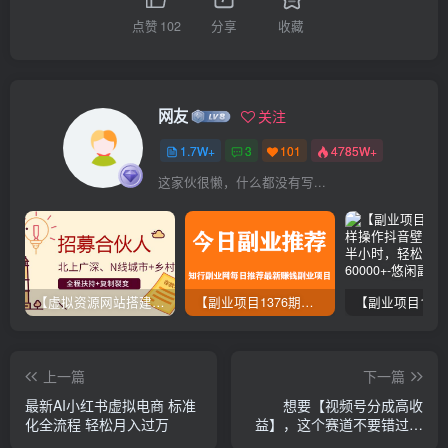
点赞
102
分享
收藏
网友
关注
1.7W+
3
101
4785W+
这家伙很懒，什么都没有写...
【虚拟资源网站搭建服务】加盟本站系统，做一个和本站一样的独立网站，躺赚的项目
【副业项目1376期】龟课最新闲鱼项目玩法实战教程_全新升级月收益几千到几万
上一篇
下一篇
最新AI小红书虚拟电商 标准
想要【视频号分成高收
化全流程 轻松月入过万
益】，这个赛道不要错过，
这个月我的分成收益又3W+