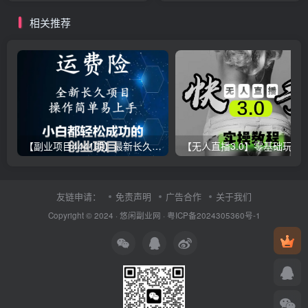
相关推荐
【副业项目4441期】最新长久稳定暴利项目，运费险全新玩法，日赚1000（包含详细教程，全程指导）
【无人直播3.0】零基础玩转男粉快手无人直播日产1000+，
友链申请：
免责声明
广告合作
关于我们
Copyright © 2024 ·
悠闲副业网
·
粤ICP备2024305360号-1