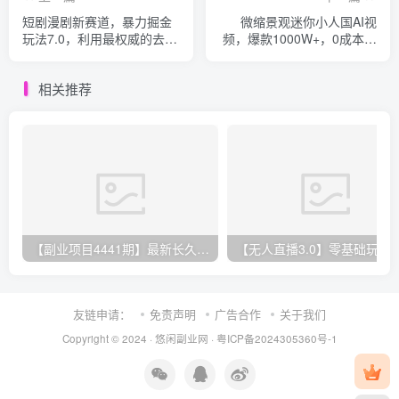
短剧漫剧新赛道，暴力掘金
微缩景观迷你小人国AI视
玩法7.0，利用最权威的去重
频，爆款1000W+，0成本制
技术，单日可收益最高1w+
作全流程教学!
相关推荐
【副业项目4441期】最新长久稳定暴利项目，运费险全新玩法，日赚1000（包含详细教程，全程指导）
【无人直播3.0】零基础玩转男粉快手无人直播日产1000+，
友链申请：
免责声明
广告合作
关于我们
Copyright © 2024 ·
悠闲副业网
·
粤ICP备2024305360号-1