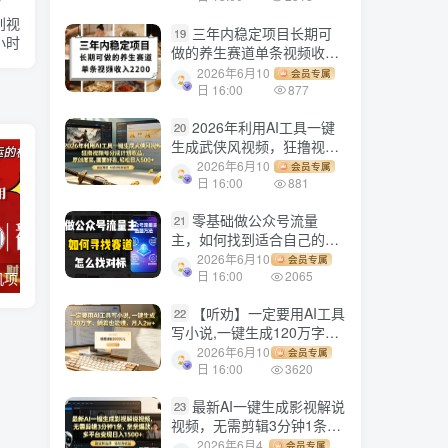
创视
三年内稳定项目长期可
19
小时
做的养生赛道单条视频收入
2200
2026年6月10
会员专属
日 16:00
877
2026年利用AI工具一键
20
生成武侠风视频，狂撸视频
号分成计划收益，原创度
2026年6月10
会员专属
高，画面好看，轻松日入
日 16:00
881
500+
零基础做公众号流量
21
主，如何找到适合自己的赛
道
2026年6月10
会员专属
日 16:00
2065
电脑全自动挂机项目，日入1000+，无需任何费用，合作分成收益对半分
【副业项目3647期】最新羊场大亨全自动挂机项目，外面号称单号一天500+（含协议版挂机脚本）
【听劝】一定要用AI工具
22
写小说,一键生成120万字，
躺着也能赚，月入2w+
2026年6月10
会员专属
日 16:00
3620
最新AI一键生成影视解说
23
视频，无需剪辑3分钟1条，
条条爆款，多平台变现日入
2026年6月4
会员专属