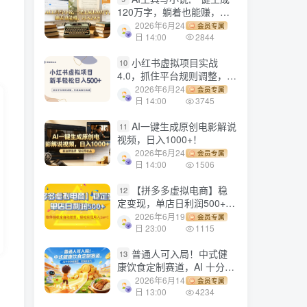
120万字，躺着也能赚，月
入2w+！
2026年6月24
会员专属
日 14:00
2844
小红书虚拟项目实战
10
4.0，抓住平台规则调整，单
店日入500+！
2026年6月24
会员专属
日 14:00
3745
AI一键生成原创电影解说
11
视频，日入1000+！
2026年6月24
会员专属
日 14:00
1506
【拼多多虚拟电商】稳
12
定变现，单店日利润500+，
软件挂机全自动发货，轻松
2026年6月19
会员专属
实现月入1w+！
日 23:00
1115
普通人可入局！中式健
13
康饮食定制赛道，AI 十分钟
做爆款，变现超给力
2026年6月14
会员专属
日 13:00
4234