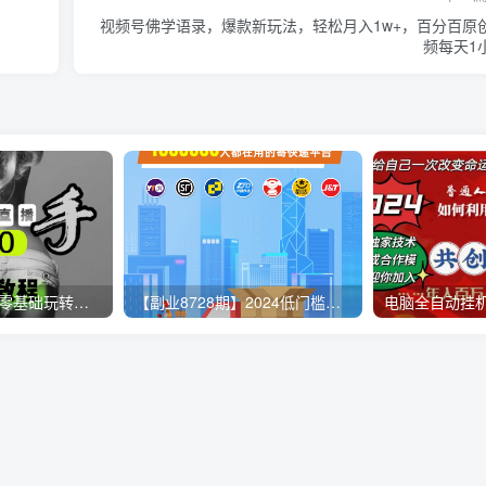
视频号佛学语录，爆款新玩法，轻松月入1w+，百分百原
频每天1
【无人直播3.0】零基础玩转男粉快手无人直播日产1000+，稳狠猛，2023男粉落地项目实操教程
【副业8728期】2024低门槛副业风口快递CPS，月收入过万的项目