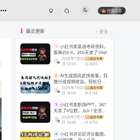
开通会员
最近更新
更多
小红书卖英语考研资料，
1
客单价9.9，250天卖了16w!
2026年7月30
会员专属
日 12:00
3855
AI生成国风武侠故事，狂
2
撸分成视频收益，轻松日入
1000+【可多平台分发】！
2026年7月20
会员专属
日 16:00
2144
小红书卖职场PPT，367
3
天卖了6位数，从0-1全流程
讲解
2026年7月17
会员专属
日 18:00
4753
小红书评论区评论截图，
4
一分钟2条，日入几千，多