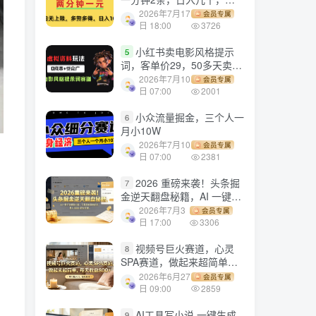
劳多得!
2026年7月17
会员专属
日 18:00
3726
小红书卖电影风格提示
5
词，客单价29，50多天卖了
790单，小白直接抄作业！
2026年7月10
会员专属
日 07:00
2001
小众流量掘金，三个人一
6
月小10W
2026年7月10
会员专属
日 07:00
2381
2026 重磅来袭！头条掘
7
金逆天翻盘秘籍，AI 一键打
造爆款内容，只需简单复制
2026年7月3
会员专属
粘贴，日入 1000 + 轻松实
日 17:00
3306
现！
视频号巨火赛道，心灵
8
SPA赛道，做起来超简单，
每天收益800+！
2026年6月27
会员专属
日 09:00
2859
AI工具写小说,一键生成
9