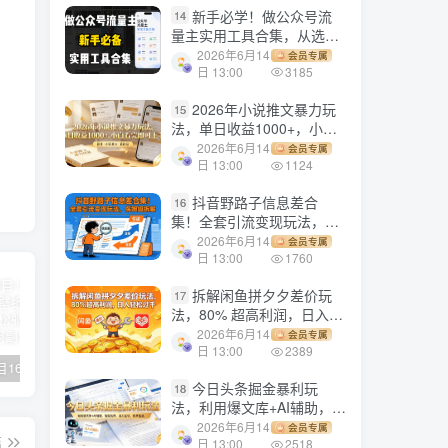
新手必学！做公众号流
14
量主实用工具合集，从选题
到变现，一篇搞定（新手必
2026年6月14
会员专属
备）
日 13:00
3185
2026年小说推文暴力玩
15
法，单日收益1000+，小白
看完即可上手
2026年6月14
会员专属
日 13:00
1124
抖音野路子信息差合
16
集！全套引流变现玩法，保
姆级拆解
2026年6月14
会员专属
日 13:00
1760
拆解闲鱼拼夕夕差价玩
17
法，80% 超高利润，日入轻
松过千
2026年6月14
会员专属
日 13:00
2389
【副业项目1658期】这样操作抖音壁纸号，每天半小时，轻松躺赚月入60000+
【副业项目4441期】最新长久稳定暴利项目，运费险全新玩法，日赚1000（包含详细教程，全程指导）
天津宝坻最有名的十八种小吃（宝坻当地有哪些小吃）
今日头条掘金暴利玩
18
法，利用爆文库+AI辅助，轻
松矩阵、当天起号，简单粗
2026年6月14
会员专属
篇
暴，日入1000+
日 13:00
2518