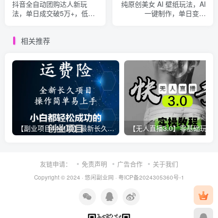
抖音全自动团购达人新玩
纯原创美女 AI 壁纸玩法，AI
法，单日成交破5万+，低成
一键制作，单日变现
本高收益！
5000+，纯小白一看就会！
相关推荐
【副业项目4441期】最新长久稳定暴利项目，运费险全新玩法，日赚1000（包含详细教程，全程指导）
【无人直播3.0】零基础玩转男粉快手无人直播日产1000+，
友链申请：
免责声明
广告合作
关于我们
Copyright © 2024 ·
悠闲副业网
·
粤ICP备2024305360号-1