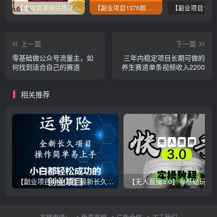
【虚拟资源网站搭建服务】加盟本站系统，做一个和本站一样的独立网站，躺赚的项目
【副业项目1376期】龟课最新闲鱼项目玩法实战教程_全新升级月收益几千到几万
上一篇
下一篇
零基础做公众号流量主，如
三年内稳定项目长期可做的
何找到适合自己的赛道
养生赛道单条视频收入2200
相关推荐
【副业项目4441期】最新长久稳定暴利项目，运费险全新玩法，日赚1000（包含详细教程，全程指导）
【无人直播3.0】零基础玩转男粉快手无人直播日产1000+，
友链申请：
免责声明
广告合作
关于我们