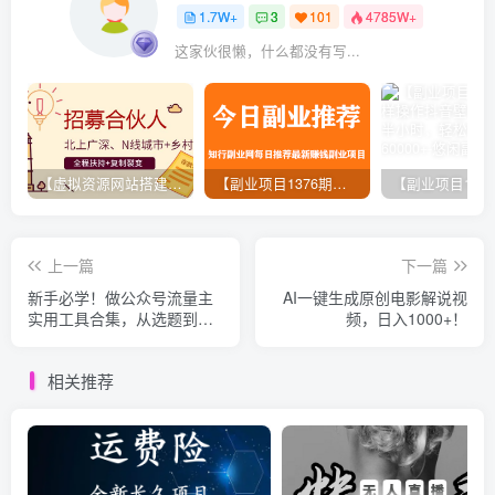
1.7W+
3
101
4785W+
这家伙很懒，什么都没有写...
【虚拟资源网站搭建服务】加盟本站系统，做一个和本站一样的独立网站，躺赚的项目
【副业项目1376期】龟课最新闲鱼项目玩法实战教程_全新升级月收益几千到几万
上一篇
下一篇
新手必学！做公众号流量主
AI一键生成原创电影解说视
实用工具合集，从选题到变
频，日入1000+！
现，一篇搞定（新手必备）
相关推荐