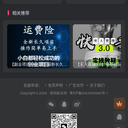
挂机全自动发货，轻松实现
500+！
月入1w+！
相关推荐
【副业项目4441期】最新长久稳定暴利项目，运费险全新玩法，日赚1000（包含详细教程，全程指导）
【无人直播3.0】零基础玩转男粉快手无人直播日产1000+，
友链申请：
免责声明
广告合作
关于我们
Copyright © 2024 ·
悠闲副业网
·
粤ICP备2024305360号-1