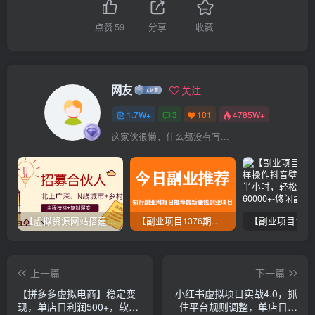
点赞
59
分享
收藏
网友
关注
1.7W+
3
101
4785W+
这家伙很懒，什么都没有写...
【虚拟资源网站搭建服务】加盟本站系统，做一个和本站一样的独立网站，躺赚的项目
【副业项目1376期】龟课最新闲鱼项目玩法实战教程_全新升级月收益几千到几万
上一篇
下一篇
【拼多多虚拟电商】稳定变
小红书虚拟项目实战4.0，抓
现，单店日利润500+，软件
住平台规则调整，单店日入