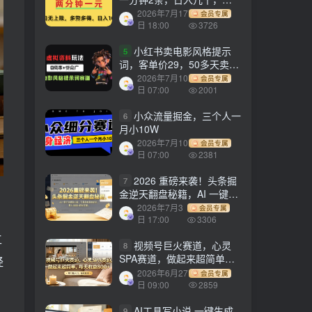
劳多得!
2026年7月17
会员专属
日 18:00
3726
小红书卖电影风格提示
5
词，客单价29，50多天卖了
790单，小白直接抄作业！
2026年7月10
会员专属
日 07:00
2001
小众流量掘金，三个人一
6
月小10W
2026年7月10
会员专属
日 07:00
2381
2026 重磅来袭！头条掘
7
金逆天翻盘秘籍，AI 一键打
造爆款内容，只需简单复制
2026年7月3
会员专属
粘贴，日入 1000 + 轻松实
日 17:00
3306
现！
工
视频号巨火赛道，心灵
8
SPA赛道，做起来超简单，
经
每天收益800+！
2026年6月27
会员专属
日 09:00
2859
AI工具写小说,一键生成
9