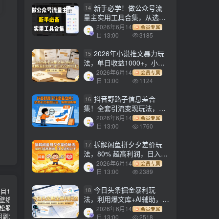
新手必学！做公众号流
14
量主实用工具合集，从选题
到变现，一篇搞定（新手必
2026年6月14
会员专属
备）
日 13:00
3185
2026年小说推文暴力玩
15
法，单日收益1000+，小白
看完即可上手
2026年6月14
会员专属
日 13:00
1124
抖音野路子信息差合
16
集！全套引流变现玩法，保
姆级拆解
2026年6月14
会员专属
日 13:00
1760
拆解闲鱼拼夕夕差价玩
17
法，80% 超高利润，日入轻
松过千
2026年6月14
会员专属
日 13:00
2389
今日头条掘金暴利玩
18
法，利用爆文库+AI辅助，轻
松矩阵、当天起号，简单粗
2026年6月14
会员专属
暴，日入1000+
日 13:00
2518