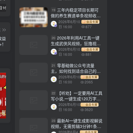
【副业项目1658期】这样操作抖音壁纸号，每天半小时，轻松躺赚月入60000+
【副业项目4441期】最新长久稳定暴利项目，运费险全新玩法，日赚1000（包含详细教程，全程指导）
天津宝坻最有名的十八种小吃（宝坻当地有哪些小吃）
三年内稳定项目长期可
19
做的养生赛道单条视频收入
2200
2026年6月10
会员专属
日 16:00
877
篇
2026年利用AI工具一键
20
收益
生成武侠风视频，狂撸视频
0+！
号分成计划收益，原创度
2026年6月10
会员专属
高，画面好看，轻松日入
日 16:00
881
500+
零基础做公众号流量
21
主，如何找到适合自己的赛
道
2026年6月10
会员专属
日 16:00
2065
【听劝】一定要用AI工具
22
写小说,一键生成120万字，
躺着也能赚，月入2w+
2026年6月10
会员专属
日 16:00
3620
电脑全自动挂机项目，日入1000+，无需任何费用，合作分成收益对半分
【副业项目3647期】最新羊场大亨全自动挂机项目，外面号称单号一天500+（含协议版挂机脚本）
最新AI一键生成影视解说
23
视频，无需剪辑3分钟1条，
条条爆款，多平台变现日入
2026年6月4
会员专属