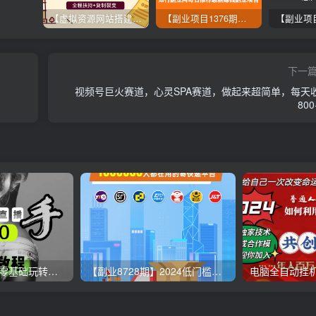
【虚拟资源网站搭建服务】加盟本站系统，做一个和本站一样的独立网站，躺赚的项目
【副业项目1376期】龟课最新闲鱼项目玩法实战教程_全新升级月收益几千到几万
下一
视频号巨火赛道，心灵SPA赛道，做起来超简单，每天
80
【无人直播3.0】零基础玩转男粉快手无人直播日产1000+，稳狠猛，2023男粉落地项目实操教程
【副业8728期】2024低门槛副业风口快递CPS，月收入过万的项目