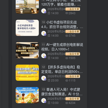
120万字，躺着也能赚，月
入2w+！
2026年6月24
会员专属
日 14:00
2843
小红书虚拟项目实战
10
4.0，抓住平台规则调整，单
店日入500+！
2026年6月24
会员专属
日 14:00
3745
AI一键生成原创电影解说
11
视频，日入1000+！
2026年6月24
会员专属
日 14:00
1505
【拼多多虚拟电商】稳
12
定变现，单店日利润500+，
软件挂机全自动发货，轻松
2026年6月19
会员专属
实现月入1w+！
日 23:00
1115
普通人可入局！中式健
13
康饮食定制赛道，AI 十分钟
做爆款，变现超给力
2026年6月14
会员专属
日 13:00
4234