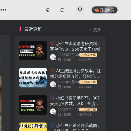
开通会员
最近更新
更多
小红书卖英语考研资料，
1
客单价9.9，250天卖了16w!
2026年7月30
会员专属
日 12:00
3855
AI生成国风武侠故事，狂
2
撸分成视频收益，轻松日入
1000+【可多平台分发】！
2026年7月20
会员专属
日 16:00
2144
小红书卖职场PPT，367
3
天卖了6位数，从0-1全流程
讲解
2026年7月17
会员专属
日 18:00
4753
小红书评论区评论截图，
4
一分钟2条，日入几千，多