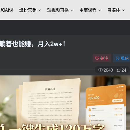
ek和AI课
爆粉营销
短视频直播
电商课程
自媒体
，躺着也能赚，月入2w+！
关注
私信
2843
24